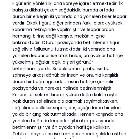
Figürlerin yönleri iki ana kareye işaret etmektedir. İlk
bakışta dikkati çeken sağdakidir; burada ortada
duran bir erkeğin iki yanında ona yönelen birer leopar
vardır. Erkek figürü diğerlerinden farklı olarak yüksek
kabarma tekniğinde yapılmıştır ve leoparlardan
herhangi birine değil karşıya, mekânın içine
bakmaktadır. Oturur pozisyonda betimlenen figür
sağ eliyle fallusunu tutmaktadır. İki yanında ona
yönelen leoparlar ise atak halde, ön ayaklar hafifçe
yükselmiş, ağızları açık, dişleri görünür
betimlenmişlerdir. Soldaki betim grubu ise bu
sahneye arkası dönük bir insan ve onunla karşılıklı
duran bir boğa figürüdür. İnsan hafifçe çömelir
pozisyonda ve hareket halinde betimlenmiştir.
Kollarını dirsekten kırarak yukarı doğru kaldırmıştır.
Açık duran sol elinde altı parmak sayılmaktayken,
sağ elinde belki bir sapan, baş aşağı duran bir yılan
ya da bir çıngırak tutmaktadır. Hemen karşında ona
yönelen boğa da leoparlar gibi atak pozisyonda
betimlenmiştir ve ön ayakları hafifçe kalkıktır.
Tehlikeli boynuzları ise tam görünecek şekilde üstten